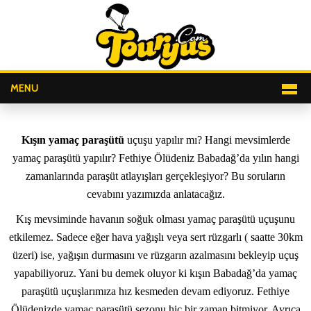
MENU
ANASAYFA
Kışın yamaç paraşütü
uçuşu yapılır mı? Hangi mevsimlerde
GALERI
yamaç paraşütü yapılır? Fethiye Ölüdeniz Babadağ’da yılın hangi
zamanlarında paraşüt atlayışları gerçekleşiyor? Bu soruların
REZERVASYON
cevabını yazımızda anlatacağız.
Kış mevsiminde havanın soğuk olması yamaç paraşütü uçuşunu
HAKKIMIZDA
etkilemez. Sadece eğer hava yağışlı veya sert rüzgarlı ( saatte 30km
üzeri) ise, yağışın durmasını ve rüzgarın azalmasını bekleyip uçuş
BLOG
yapabiliyoruz. Yani bu demek oluyor ki kışın Babadağ’da yamaç
paraşütü uçuşlarımıza hız kesmeden devam ediyoruz. Fethiye
Ölüdenizde yamaç paraşütü sezonu hiç bir zaman bitmiyor. Ayrıca